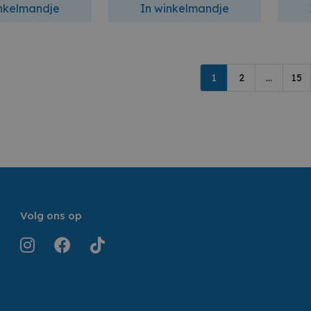
inkelmandje
In winkelmandje
1
2
...
15
Volg ons op