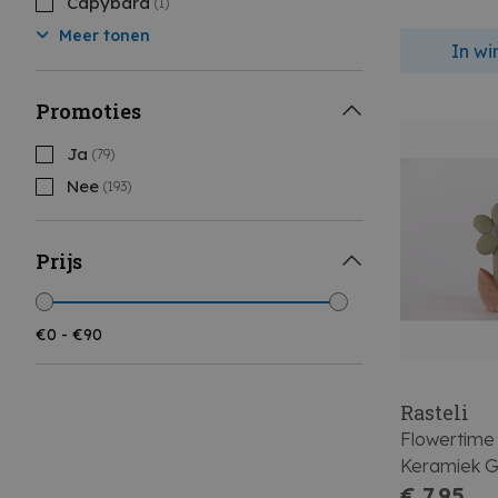
Capybara
(1)
Meer tonen
In w
Promoties
Ja
(79)
Nee
(193)
Prijs
Rasteli
Flowertime
Keramiek 
L12,5x7xh2
€ 7,95