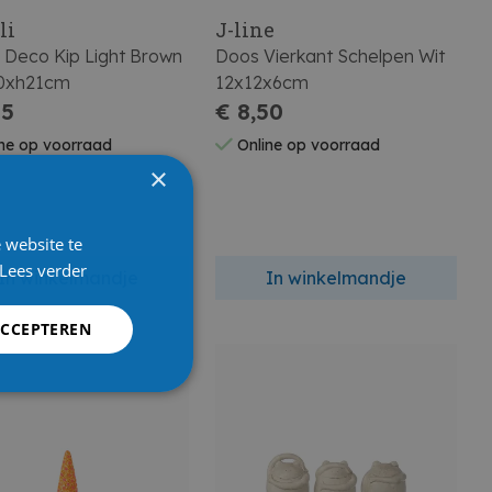
li
J-line
e Deco Kip Light Brown
Doos Vierkant Schelpen Wit
0xh21cm
12x12x6cm
95
€ 8,50
ne op voorraad
Online op voorraad
×
 website te
Lees verder
In winkelmandje
In winkelmandje
ACCEPTEREN