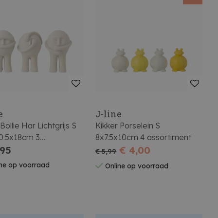
e
J-line
Bollie Har Lichtgrijs S
Kikker Porselein S
10.5x18cm 3
8x7.5x10cm 4 assortiment
timent
,95
€ 4,00
€ 5,99
ne op voorraad
Online op voorraad