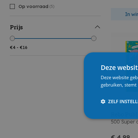
Op voorraad
(5)
In w
Prijs
Deze websit
Deze website geb
gebruiken, stemt
ZELF INSTEL
Rebo Publ
500 Super a
€ 4,99