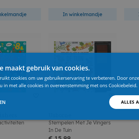
inkelmandje
In winkelmandje
e maakt gebruik van cookies.
ruikt cookies om uw gebruikerservaring te verbeteren. Door onze
 u in met alle cookies in overeenstemming met ons Cookiebeleid.
LEN
ALLES 
ishers
Usborne
ctiviteiten
Stempelen Met Je Vingers
In De Tuin
€ 15,99