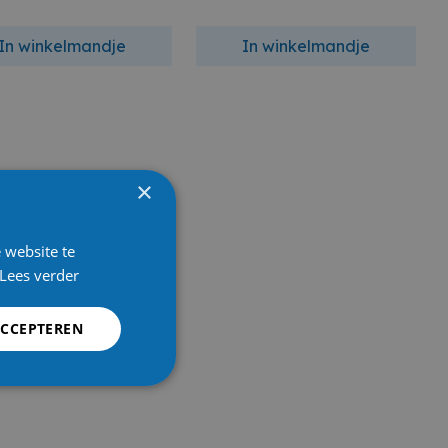
In winkelmandje
In winkelmandje
×
 website te
Lees verder
ACCEPTEREN