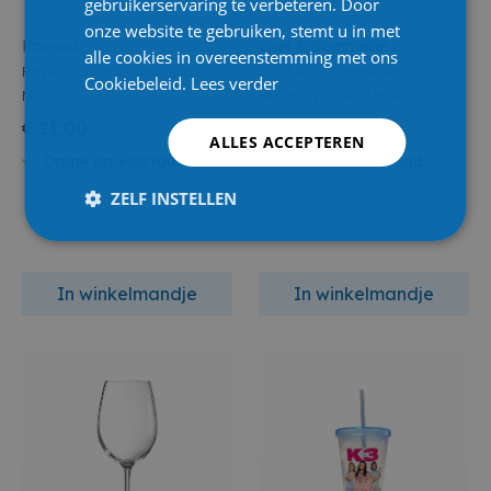
gebruikerservaring te verbeteren. Door
onze website te gebruiken, stemt u in met
Paveau
Chef & Sommelier
alle cookies in overeenstemming met ons
Paveau Swirl Coupe Glas
Chef And Sommelier
Cookiebeleid.
Lees verder
Moss
Multipurpose Glas 47cl
6stuks
€ 21,00
€ 39,95
ALLES ACCEPTEREN
Online op voorraad
Online op voorraad
ZELF INSTELLEN
In winkelmandje
In winkelmandje