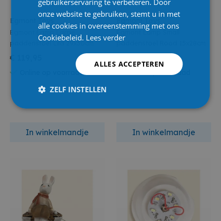
gebruikerservaring te verbeteren. Door
onze website te gebruiken, stemt u in met
Egmont Toys
Egmont Toys
alle cookies in overeenstemming met ons
Egmont Lamp Large
Egmont Lamp Small
Cookiebeleid.
Lees verder
paddenstoel Lila 29x30cm
paddenstoel Rood 15x28cm
€ 119,95
€ 74,95
ALLES ACCEPTEREN
Online op voorraad
Online op voorraad
ZELF INSTELLEN
In winkelmandje
In winkelmandje