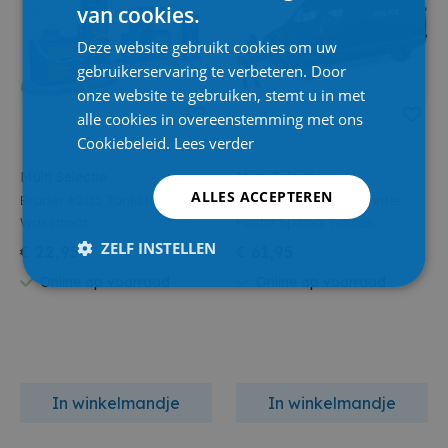
van cookies.
Deze website gebruikt cookies om uw
gebruikerservaring te verbeteren. Door
onze website te gebruiken, stemt u in met
alle cookies in overeenstemming met ons
Cookiebeleid.
Lees verder
Multi Selectie
Multi Selectie
ALLES ACCEPTEREN
Bruder 62113 Tankstation Met
Bruder 02685 Mb Sprinter
Wasstraat
Politie Special Forces
ZELF INSTELLEN
€ 22,95
€ 61,95
Online op voorraad
Online op voorraad
In winkelmandje
In winkelmandje