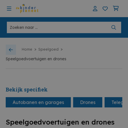
>
>
Home
Speelgoed
Speelgoedvoertuigen en drones
Bekijk specifiek
Autobanen en garages
Drones
Telegel
Speelgoedvoertuigen en drones