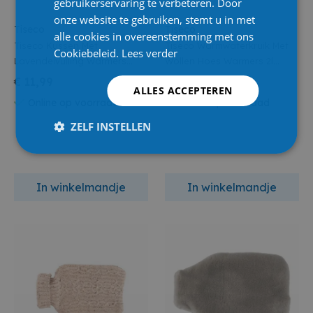
gebruikerservaring te verbeteren. Door
onze website te gebruiken, stemt u in met
Tiseco
Tiseco
alle cookies in overeenstemming met ons
Tiseco Kussen Met
Tiseco Warmwaterkruik Met
Cookiebeleid.
Lees verder
Lavendelvulling Warmers
Wollen Hoes Warmers 2l
30x20cm Naturel
Beige
€ 11,99
€ 13,99
ALLES ACCEPTEREN
Online op voorraad
Online op voorraad
ZELF INSTELLEN
In winkelmandje
In winkelmandje