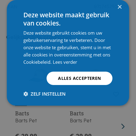
×
EAN
8717457901409
Deze website maakt gebruik
van cookies.
Deze website gebruikt cookies om uw
Gelijkaardige producten
gebruikerservaring te verbeteren. Door
onze website te gebruiken, stemt u in met
alle cookies in overeenstemming met ons
Cookiebeleid.
Lees verder
ALLES ACCEPTEREN
ZELF INSTELLEN
Barts
Barts
Bart
Barts Pet
Barts Pet
Bart
€ 29,99
€ 29,99
€ 2