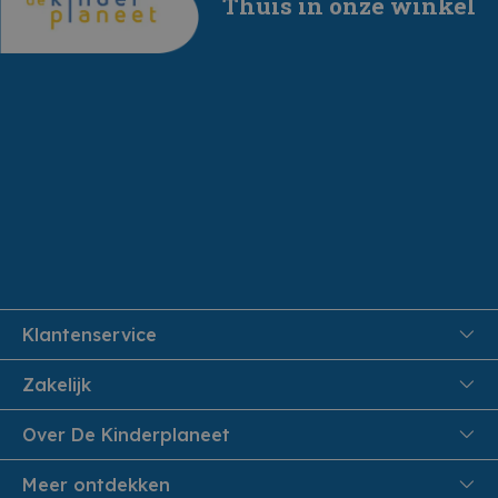
Thuis in onze winkel
Klantenservice
FAQ
Zakelijk
Veiligheid en Privacy
Onthaalouders
Over De Kinderplaneet
Veilig Betalen
Over ons
Meer ontdekken
Levering aan huis